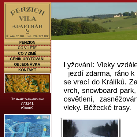
PENZION
CO V LÉTĚ
CO V ZIMĚ
CENÍK UBYTOVÁNÍ
Lyžování: Vleky vzdál
OBJEDNÁVKA
KONTAKT
- jezdí zdarma, ráno k
se vrací do Králíků. Z
vrch, snowboard park,
osvětlení, zasněžová
Již máme zaznamenáno
773241
vleky. Běžecké trasy.
přístupů