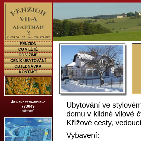
PENZION
CO V LÉTĚ
CO V ZIMĚ
CENÍK UBYTOVÁNÍ
OBJEDNÁVKA
KONTAKT
Již máme zaznamenáno
Ubytování ve stylové
773049
přístupů
domu v klidné vilové č
Křížové cesty, vedouc
Vybavení: